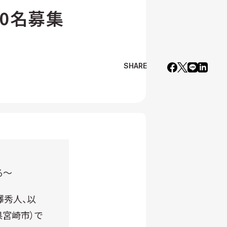
0名募集
SHARE
る～
澤秀人、以
県宮崎市）で