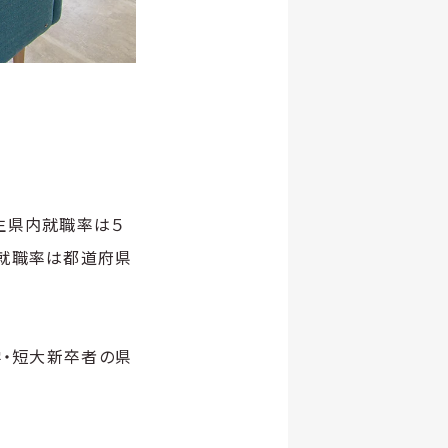
生県内就職率は５
内就職率は都道府県
学・短大新卒者の県