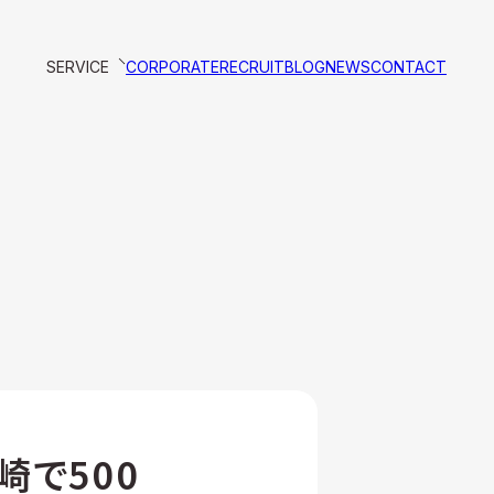
SERVICE
CORPORATE
RECRUIT
BLOG
NEWS
CONTACT
崎で500