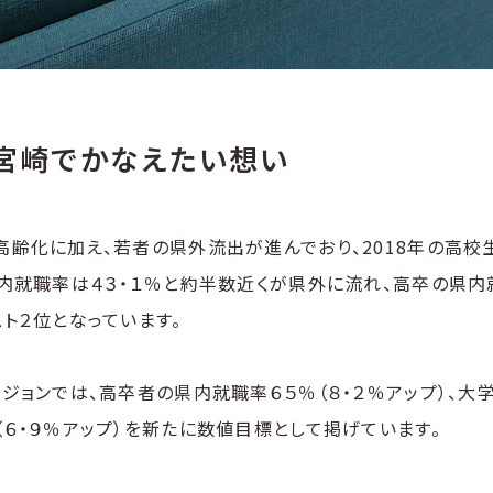
が宮崎でかなえたい想い
高齢化に加え、若者の県外流出が進んでおり、2018年の高校
県内就職率は４３・１％と約半数近くが県外に流れ、高卒の県
ト２位となっています。
ビジョンでは、高卒者の県内就職率６５％（８・２％アップ）、大
（６・９％アップ）を新たに数値目標として掲げています。