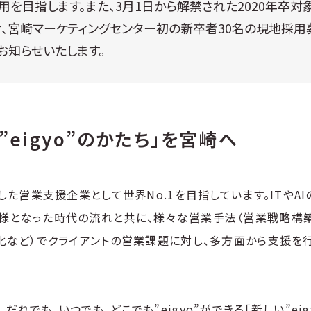
雇用を目指します。また、3月1日から解禁された2020年卒
、宮崎マーケティングセンター初の新卒者30名の現地採用
お知らせいたします。
”eigyo”のかたち」を宮崎へ
使した営業支援企業として世界No.1を目指しています。ITやA
様となった時代の流れと共に、様々な営業手法（営業戦略構築、
I化など）でクライアントの営業課題に対し、多方面から支援を
だれでも、いつでも、どこでも”eigyo”ができる「新しい”eig