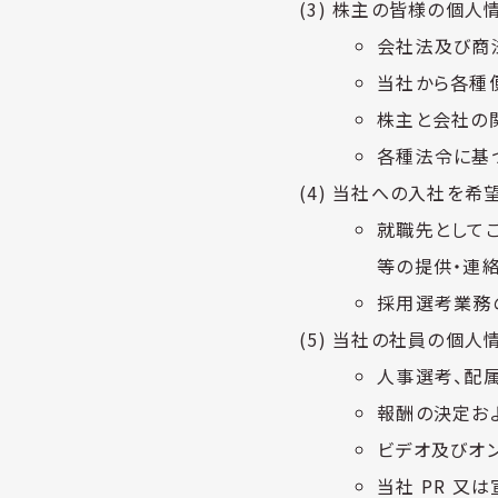
株主の皆様の個人
会社法及び商
当社から各種
株主と会社の
各種法令に基
当社への入社を希
就職先として
等の提供・連
採用選考業務
当社の社員の個人
人事選考、配
報酬の決定お
ビデオ及びオ
当社 PR 又