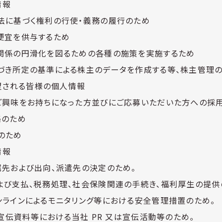
情報
法に基づく権利の行使・義務の履行のため
便宜を供与するため
関係の円滑化を図るための各種の施策を実施するため
づき所定の基準による株主のデータを作成する等、株主管理
望される皆様の個人情報
ご興味をお持ちになった方並びにご応募いただいた方への採
絡のため
のため
情報
属先および出向、派遣先の決定のため。
よび支払、税務処理、社会保険関連の手続き、福利厚生の提供
ンラインによるモニタリング等における安全管理措置のため。
は宣伝資料等における当社 PR 又は宣伝活動等のため。