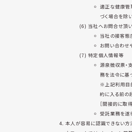
適正な健康管
づく場合を除い
当社へお問合せ頂
当社の接客態
お問い合わせ
特定個人情報等
源泉徴収票・
務を法令に基
※上記利用目
約に入る前の
［間接的に取
受託業務を遂
本人が容易に認識できない方