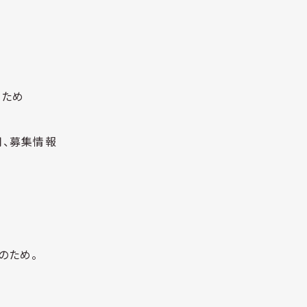
のため
用、募集情報
のため。