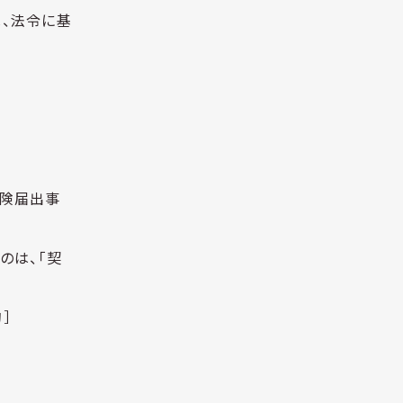
、法令に基
保険届出事
のは、「契
］