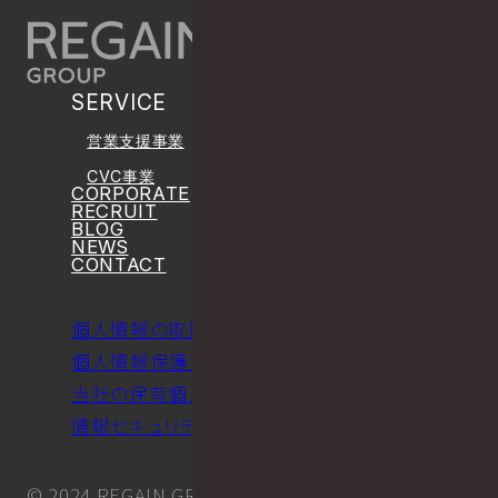
SERVICE
営業支援事業
CVC事業
CORPORATE
RECRUIT
BLOG
NEWS
CONTACT
個人情報の取扱いについて
個人情報保護方針について
当社の保有個人データについて
情報セキュリティに関する方針について
© 2024 REGAIN GROUP Inc.