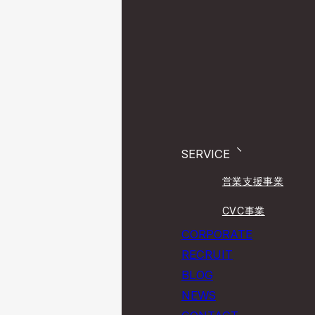
SERVICE
営業支援事業
CVC事業
CORPORATE
RECRUIT
BLOG
NEWS