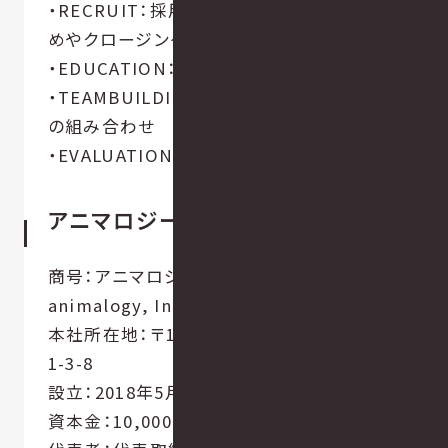
・RECRUIT：採用活動における人材の見極
めやクロージングの仕方
・EDUCATION：人材の育成方法や伸ばし方
・TEAMBUILDING：組織編成における最強
の組み合わせ
・EVALUATION：評価・表彰や褒め方
アニマロジー株式会社 会社案内
商号：アニマロジー株式会社（英文：
animalogy, Inc.）
本社所在地：〒105-0011 東京都港区芝公園
1-3-8
設立：2018年5月14日
資本金：10,000,000円