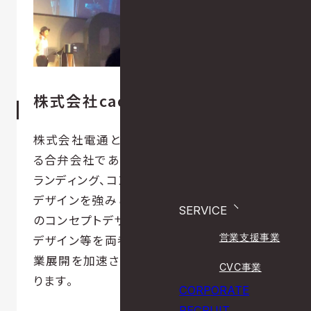
株式会社cacdoと協業する目的
株式会社電通とデザインオフィスnendoによ
る合弁会社である株式会社cacdoは、企業ブ
ランディング、コンセプト立案などのビジネス
デザインを強みとしています。「animalogy」
SERVICE
のコンセプトデザイン、コンテンツ・サービス
営業支援事業
デザイン等を両者で協業することにより、事
業展開を加速させるほか、グローバル化を図
CVC事業
ります。
CORPORATE
RECRUIT