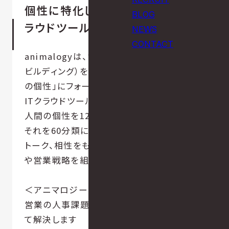
個性に特化した営業課題解決ITク
BLOG
ラウドツール「animalogy」
NEWS
CONTACT
animalogyは、営業部門の人事課題（チーム
ビルディング）を抱えた企業に対して、「個人
の個性」にフォーカスした解決策を導き出す
ITクラウドツールです。
人間の個性を12種類の動物におきかえ、また
それを60分類に細分化し、人を動かすための
トーク、相性をもとに最適な組織メイキング
や営業戦略を組むことが可能になります。
＜アニマロジー for TEAM＞
営業の人事課題を社員の個性にフォーカスし
て解決します