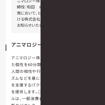
ニマロジー株式会社（東京都港区、代表取
締役：和田 卓磨）は、「animalogy」の開
発において、ビジネスデザインなどを手掛
ける株式会社cacdoと協業しましたので
お知らせいたします。
アニマロジー株式会社について
アニマロジー株式会社は、人間の生まれ持っ
た個性を60分類したデータベースを活用し、
人間の相性や行動・思考パターン、一日のリ
ズムなどを基に営業における組織課題解決
を支援するITクラウドツール「animalogy」
を提供します。これまで個性に着目したツー
ルは、一般消費者向けの相性診断や恋愛診